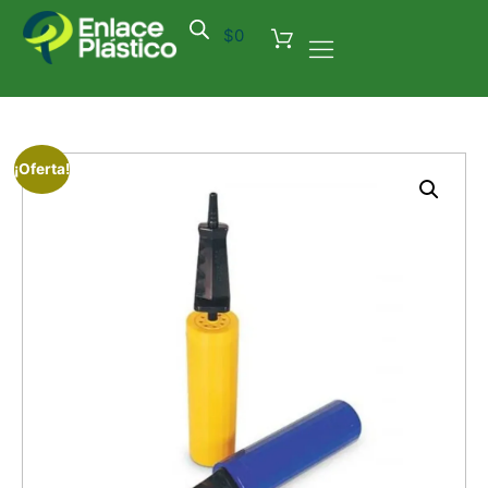
$
0
¡Oferta!