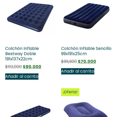
Colchón Inflable
Colchón Inflable Sencillo
Bestway Doble
99x191x25cm
191x137x22cm
$
99,900
$
70,000
$
110,000
$
90,000
Añadir al carrito
Añadir al carrito
¡Oferta!