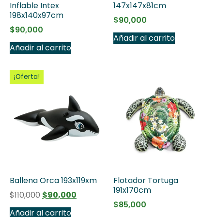
Inflable Intex
147x147x81cm
198x140x97cm
$
90,000
$
90,000
Añadir al carrito
Añadir al carrito
¡Oferta!
Ballena Orca 193x119xm
Flotador Tortuga
191x170cm
$
110,000
$
90,000
$
85,000
Añadir al carrito