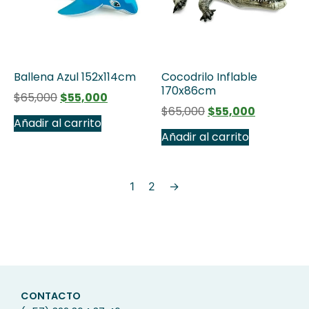
Ballena Azul 152x114cm
Cocodrilo Inflable
170x86cm
$
65,000
$
55,000
$
65,000
$
55,000
Añadir al carrito
Añadir al carrito
1
2
→
CONTACTO